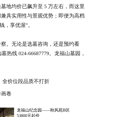
墓地均价已飙升至 5 万左右，而这里
位都兼具实用性与景观优势；即便为高档
小钱，享优渥”。
考察。无论是选墓咨询，还是预约看
墓热线 024-66687779。龙福山墓园，
公墓，全价位段品质不打折
命画卷
龙福山纪念园——秋风苑B区
53800元起价