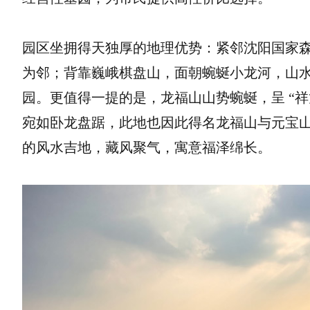
园区坐拥得天独厚的地理优势：紧邻沈阳国家
为邻；背靠巍峨棋盘山，面朝蜿蜒小龙河，山
园。更值得一提的是，龙福山山势蜿蜒，呈 “祥
宛如卧龙盘踞，此地也因此得名龙福山与元宝
的风水吉地，藏风聚气，寓意福泽绵长。