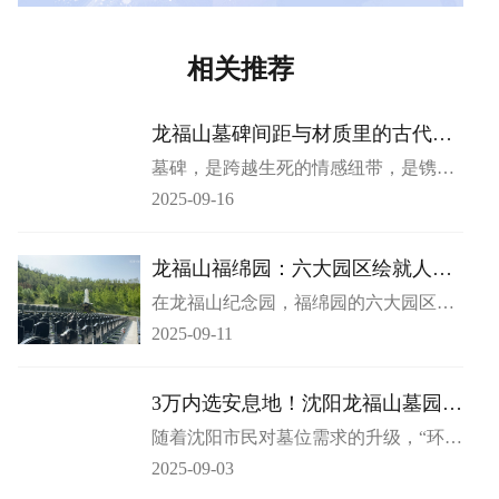
相关推荐
龙福山墓碑间距与材质里的古代风
水秘辛
墓碑，是跨越生死的情感纽带，是镌刻
思念的无声载体。它静立天地间，不仅
2025-09-16
承载着逝者的生平与生者的哀思，更暗
藏着千年华夏文化中关于 “安魂” 与 “传
承” 的深层密码。在诸多被忽略的细节
龙福山福绵园：六大园区绘就人文
里，墓碑的间距与材质，恰是古代风水
生命画卷
在龙福山纪念园，福绵园的六大园区
大师眼中关乎 “阴阳调和” 的核心要义。
—— 晚渡苑、夕照苑、万泉苑、观塔
而在龙福山墓园，这两大细节被重新诠
2025-09-11
苑、御松苑、秋风苑，恰似六颗璀璨明
释，让尘封的古代风水智慧，在现代墓
珠，各自绽放独特魅力，共同勾勒出一
园设计中焕发出新的生命力。
幅饱含人文关怀的生命画卷。​
3万内选安息地！沈阳龙福山墓园优
选
随着沈阳市民对墓位需求的升级，“环境
优美、服务贴心、价格亲民” 的墓园已
2025-09-03
成为大众首选。今天就为您推荐沈北新