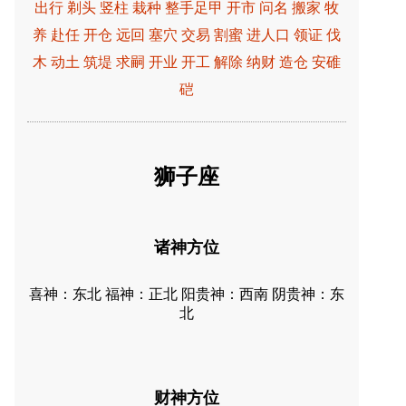
出行 剃头 竖柱 栽种 整手足甲 开市 问名 搬家 牧
养 赴任 开仓 远回 塞穴 交易 割蜜 进人口 领证 伐
木 动土 筑堤 求嗣 开业 开工 解除 纳财 造仓 安碓
硙
狮子座
诸神方位
喜神：东北 福神：正北 阳贵神：西南 阴贵神：东
北
财神方位