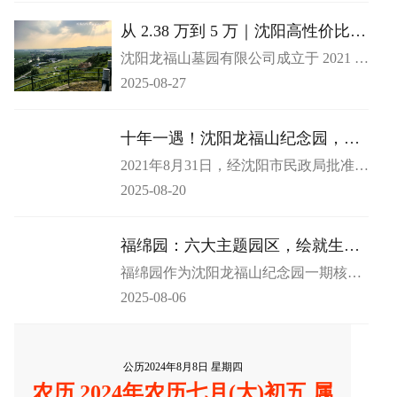
区的宝藏之选 —— 龙福山墓园，3 万以
内即可在这里觅得理想安息之所。
从 2.38 万到 5 万｜沈阳高性价比公
墓，全价位段品质不打折
沈阳龙福山墓园有限公司成立于 2021 年
8 月 31 日，作为市民政局批准的合法经
2025-08-27
营性公墓，始终以规范管理与合规资质
为根基，为市民追思缅怀提供坚实保
障。园区坐落于沈北新区马刚街道中寺
十年一遇！沈阳龙福山纪念园，官
社区，定位为现代化生命纪念园，集休
方认证的追思圣地
2021年8月31日，经沈阳市民政局批准设
闲、观光、祭祀功能于一体，以人文情
立的龙福山纪念园有限公司正式开园运
怀承载对生命的尊重与缅怀。
2025-08-20
营。作为近十年来沈阳市唯一获批的永
久经营性公墓，龙福山纪念园承载深厚
文化底蕴与人文关怀，为沈阳及周边地
福绵园：六大主题园区，绘就生命
区民众构建起理想的追思缅怀场所。
的诗意长卷
福绵园作为沈阳龙福山纪念园一期核心
项目，以人文哲思为笔触，书写对生命
2025-08-06
价值的崇高敬意。1800 亩园区的核心区
位上，晚渡苑、夕照苑、万泉苑、观塔
苑、御松苑、秋风苑六大主题园区，以
文化为纽带交织共生，构建起兼具生态
公历2024年8月8日 星期四
美学与精神传承的生命纪念空间。​
农历 2024年农历七月(大)初五 属