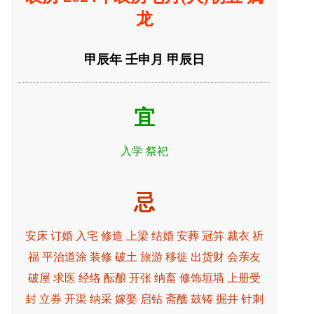
龙
甲辰年 壬申月 甲辰日
宜
入学 祭祀
忌
安床 订婚 入宅 修造 上梁 结婚 安葬 冠笄 裁衣 祈
福 平治道涂 装修 破土 旅游 移徙 出货财 会亲友
破屋 求医 经络 酝酿 开张 纳畜 修饰垣墙 上册受
封 立券 开渠 纳采 嫁娶 启钻 斋醮 鼓铸 掘井 针刺