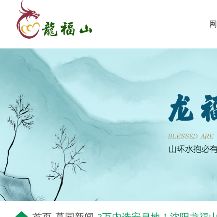
网
-
-