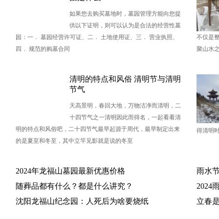
如果您去购买墓地时，墓园管理方能向您提
供以下证明，则可以认为是合法的经营性墓
园：一． 墓园经营许可证、二． 土地使用证、三． 营业执照、
不仅是
四． 规范的购墓合同
聚山水
清明的特点和风俗 清明节与清明
节气
天高景明，春回大地，万物洁净而清明，二
十四节气之一清明因此而得名，一起看看清
明的特点和风俗吧，二十四节气最早起源于周代，最早制定出来
得清明
的是夏至和冬至，其中立竿见影就是说的冬至
2024年龙福山墓园最新优惠价格
雨水节
随葬品都有什么？都是什么讲究？
202
沈阳龙福山纪念园：人死后为啥要烧纸
立春是