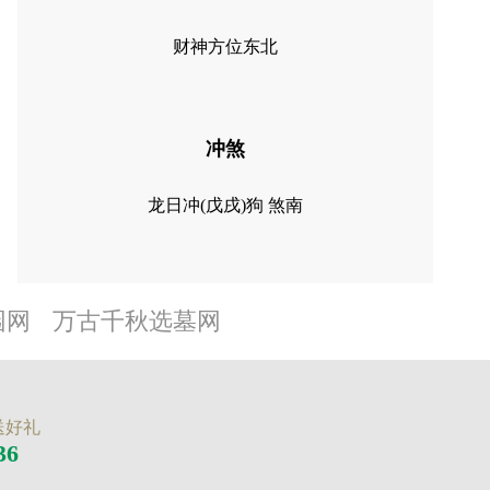
财神方位东北
冲煞
龙日冲(戊戌)狗 煞南
园网
万古千秋选墓网
送好礼
36